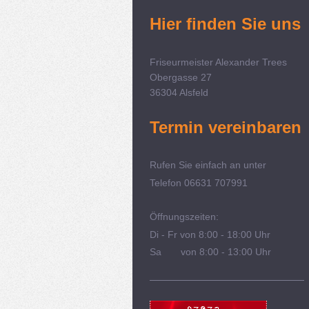
Hier finden Sie uns
Friseurmeister Alexander Trees
Obergasse 27
36304 Alsfeld
Termin vereinbaren
Rufen Sie einfach an unter
Telefon 06631 707991
Öffnungszeiten:
Di - Fr von 8:00 - 18:00 Uhr
Sa von 8:00 - 13:00 Uhr